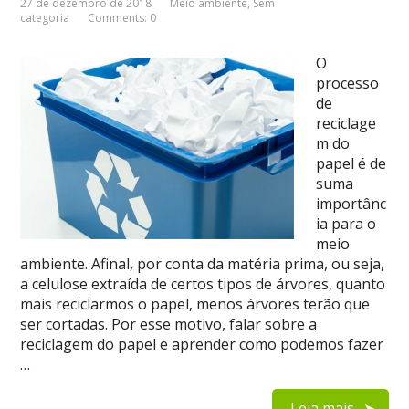
27 de dezembro de 2018
Meio ambiente
,
Sem
categoria
Comments: 0
O
processo
de
reciclage
m do
papel é de
suma
importânc
ia para o
meio
ambiente. Afinal, por conta da matéria prima, ou seja,
a celulose extraída de certos tipos de árvores, quanto
mais reciclarmos o papel, menos árvores terão que
ser cortadas. Por esse motivo, falar sobre a
reciclagem do papel e aprender como podemos fazer
…
Leia mais