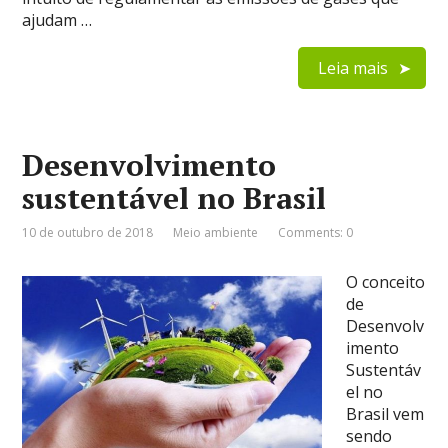
ajudam …
Leia mais
Desenvolvimento
sustentável no Brasil
10 de outubro de 2018
Meio ambiente
Comments: 0
O conceito
de
Desenvolv
imento
Sustentáv
el no
Brasil vem
sendo