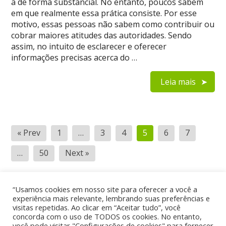
a de forma substancial. No entanto, poucos sabem
em que realmente essa prática consiste. Por esse
motivo, essas pessoas não sabem como contribuir ou
cobrar maiores atitudes das autoridades. Sendo
assim, no intuito de esclarecer e oferecer
informações precisas acerca do …
Leia mais
Navegação
« Prev
1
…
3
4
5
6
7
por
…
50
Next »
posts
“Usamos cookies em nosso site para oferecer a você a
experiência mais relevante, lembrando suas preferências e
visitas repetidas. Ao clicar em “Aceitar tudo”, você
Home
Quem Somos
Contato
concorda com o uso de TODOS os cookies. No entanto,
Política de Privacidade
você pode visitar "Configurações de cookies" para fornecer