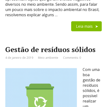
diversos no meio ambiente. Sendo assim, para falar
um pouco mais sobre o impacto ambiental no Brasil,
resolvemos explicar alguns …
Leia mais
Gestão de resíduos sólidos
4 de janeiro de 2019
Meio ambiente
Comments: 0
Com uma
boa
gestão de
resíduos
sólidos, é
possível
realizar
um