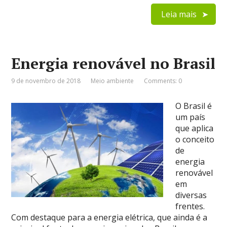
Leia mais
Energia renovável no Brasil
9 de novembro de 2018
Meio ambiente
Comments: 0
O Brasil é
um país
que aplica
o conceito
de
energia
renovável
em
diversas
frentes.
Com destaque para a energia elétrica, que ainda é a