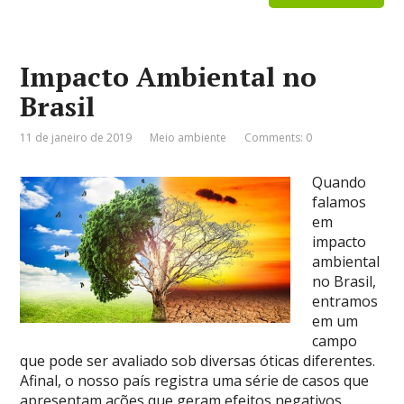
Impacto Ambiental no
Brasil
11 de janeiro de 2019
Meio ambiente
Comments: 0
Quando
falamos
em
impacto
ambiental
no Brasil,
entramos
em um
campo
que pode ser avaliado sob diversas óticas diferentes.
Afinal, o nosso país registra uma série de casos que
apresentam ações que geram efeitos negativos