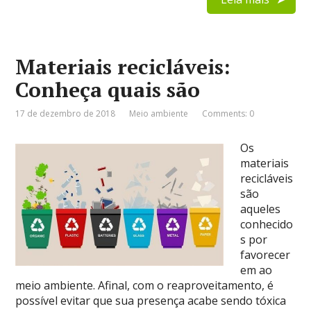
Materiais recicláveis:
Conheça quais são
17 de dezembro de 2018
Meio ambiente
Comments: 0
Os
materiais
recicláveis
são
aqueles
conhecido
s por
favorecer
em ao
meio ambiente. Afinal, com o reaproveitamento, é
possível evitar que sua presença acabe sendo tóxica