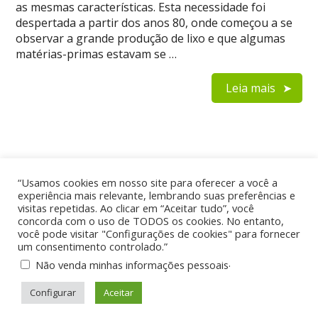
as mesmas características. Esta necessidade foi
despertada a partir dos anos 80, onde começou a se
observar a grande produção de lixo e que algumas
matérias-primas estavam se …
Leia mais
“Usamos cookies em nosso site para oferecer a você a
experiência mais relevante, lembrando suas preferências e
visitas repetidas. Ao clicar em “Aceitar tudo”, você
Home
Quem Somos
Contato
concorda com o uso de TODOS os cookies. No entanto,
Política de Privacidade
você pode visitar "Configurações de cookies" para fornecer
um consentimento controlado.”
.
Não venda minhas informações pessoais
Reciclagem e Meio Ambiente
© 2026
Configurar
Aceitar
Theme by
WP Puzzle