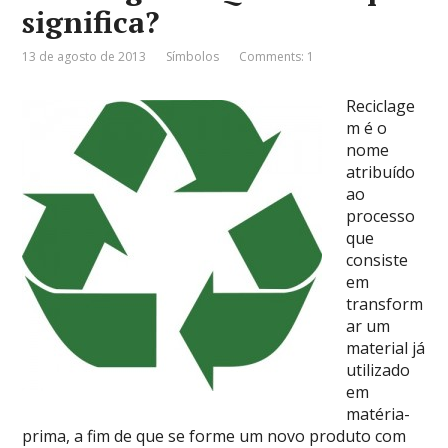
significa?
13 de agosto de 2013
Símbolos
Comments: 1
Reciclage
m é o
nome
atribuído
ao
processo
que
consiste
em
transform
ar um
material já
utilizado
em
matéria-
prima, a fim de que se forme um novo produto com