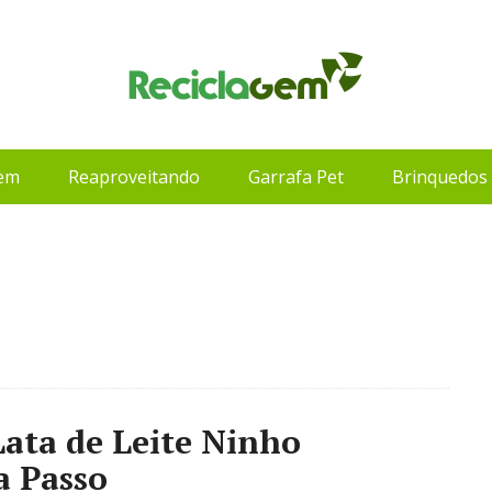
gem
Reaproveitando
Garrafa Pet
Brinquedos 
ata de Leite Ninho
a Passo