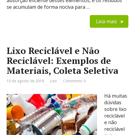
absorção eficiente desses elementos, e os resíduos
se acumulam de forma nociva para …
Leia mais
Lixo Reciclável e Não
Reciclável: Exemplos de
Materiais, Coleta Seletiva
10 de agosto de 2018
Lixo
Comments: 0
Há muitas
dúvidas
sobre lixo
reciclável
e não
reciclável