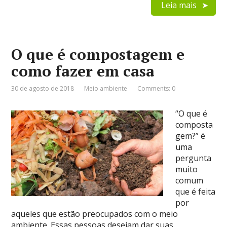
Leia mais
O que é compostagem e
como fazer em casa
30 de agosto de 2018
Meio ambiente
Comments: 0
“O que é
composta
gem?” é
uma
pergunta
muito
comum
que é feita
por
aqueles que estão preocupados com o meio
ambiente. Essas pessoas desejam dar suas