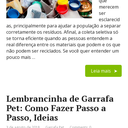
que
merecem
ser
esclarecid
as, principalmente para ajudar a população a separar
corretamente os resíduos. Afinal, a coleta seletiva só
se torna eficiente quando as pessoas entendem a
real diferença entre os materiais que podem e os que
não podem ser reciclados. Se você quer entender um
pouco mais …
Leia mais
Lembrancinha de Garrafa
Pet: Como Fazer Passo a
Passo, Ideias
3 de agosto de 2018
Garrafa Pet
Comments: 0