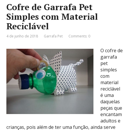
Cofre de Garrafa Pet
Simples com Material
Reciclável
4 de junho de 2018
Garrafa Pet
Comments: 0
O cofre de
garrafa
pet
simples
com
material
reciclável
é uma
daquelas
peças que
encantam
adultos e
crianças, pois além de ter uma função, ainda serve