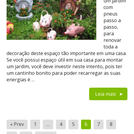
um jardim
com
pneus
passo a
passo,
para
renovar
toda a
decoração deste espaço tão importante em uma casa.
Se você possui espaço útil em sua casa para montar
um jardim, você deve investir neste intento, pois ter
um cantinho bonito para poder recarregar as suas
energias é …
Leia mais
Navegação
« Prev
1
…
4
5
6
7
8
por