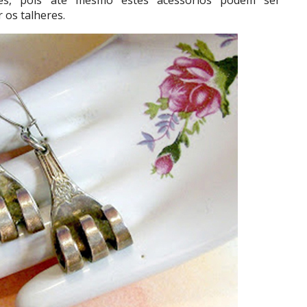
tes, pois até mesmo estes acessórios podem ser
 os talheres.