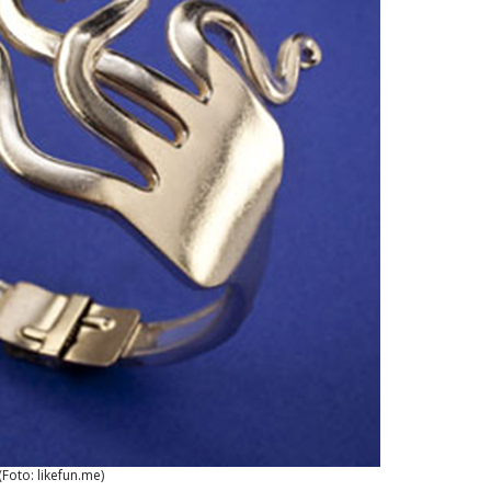
(Foto: likefun.me)