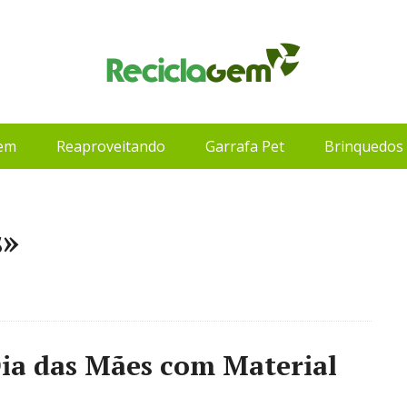
gem
Reaproveitando
Garrafa Pet
Brinquedos 
s»
ia das Mães com Material