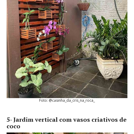
Foto: @casinha_da_cris_na_roca_
5- Jardim vertical com vasos criativos de
coco