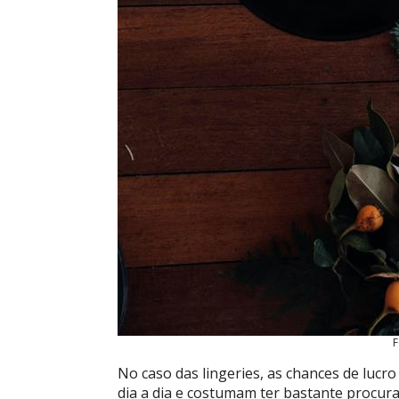
F
No caso das lingeries, as chances de lucr
dia a dia
e costumam ter bastante procura p