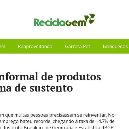
gem
Reaproveitando
Garrafa Pet
Brinquedos 
informal de produtos
ma de sustento
om que muitas pessoas precisassem se reinventar. No
esemprego bateu recorde, chegando à taxa de 14,7% de
Instituto Brasileiro de Geografia e Estatística (IBGE).