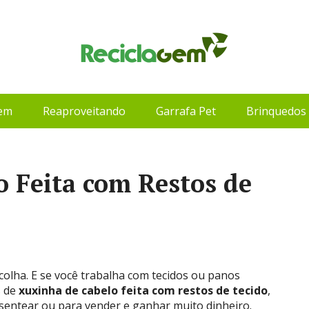
gem
Reaproveitando
Garrafa Pet
Brinquedos 
 Feita com Restos de
colha. E se você trabalha com tecidos ou panos
s de
xuxinha de cabelo feita com restos de tecido
,
esentear ou para vender e ganhar muito dinheiro.