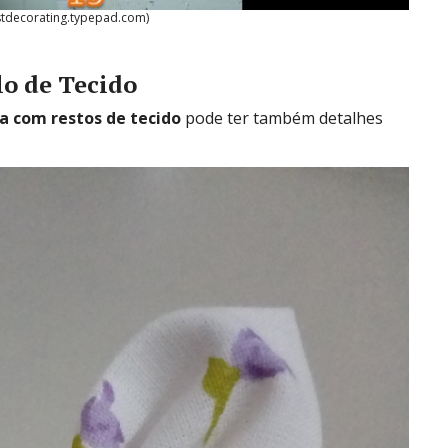
stdecorating.typepad.com)
lo de Tecido
ta com restos de tecido
pode ter também detalhes