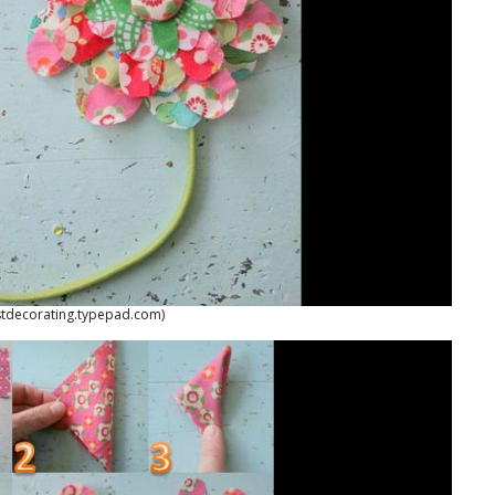
stdecorating.typepad.com)