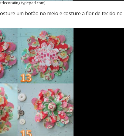
stdecorating.typepad.com)
osture um botão no meio e costure a flor de tecido no