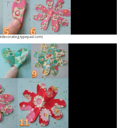
stdecorating.typepad.com)