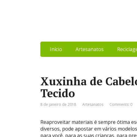
Início
Artesanatos
Recicla
Xuxinha de Cabelo
Tecido
8 de janeiro de 2018
Artesanatos
Comments: 0
Reaproveitar materiais é sempre ótima es
diversos, pode apostar em vários modelo
para você, para as suas crianças, para pr