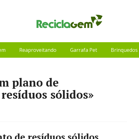
gem
Reaproveitando
Garrafa Pet
Brinquedos 
um plano de
resíduos sólidos»
to de resíduos sólidos