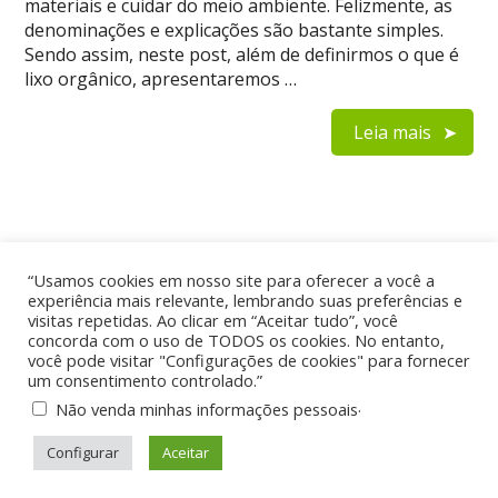
materiais e cuidar do meio ambiente. Felizmente, as
denominações e explicações são bastante simples.
Sendo assim, neste post, além de definirmos o que é
lixo orgânico, apresentaremos …
Leia mais
“Usamos cookies em nosso site para oferecer a você a
experiência mais relevante, lembrando suas preferências e
visitas repetidas. Ao clicar em “Aceitar tudo”, você
Home
Quem Somos
Contato
concorda com o uso de TODOS os cookies. No entanto,
Política de Privacidade
você pode visitar "Configurações de cookies" para fornecer
um consentimento controlado.”
.
Não venda minhas informações pessoais
Reciclagem e Meio Ambiente
© 2026
Configurar
Aceitar
Theme by
WP Puzzle