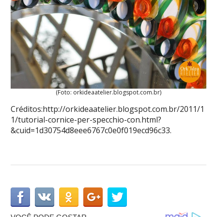
(Foto: orkideaatelier.blogspot.com.br)
Créditos:http://orkideaatelier.blogspot.com.br/2011/1
1/tutorial-cornice-per-specchio-con.html?
&cuid=1d30754d8eee6767c0e0f019ecd96c33.