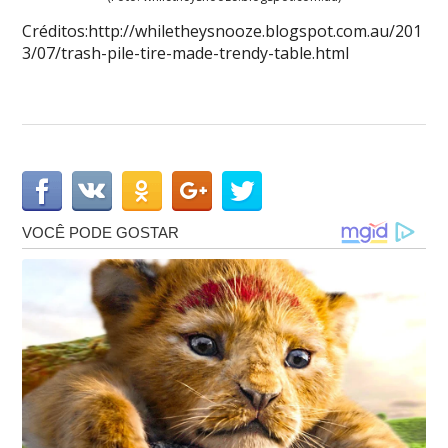
Créditos:http://whiletheysnooze.blogspot.com.au/201
3/07/trash-pile-tire-made-trendy-table.html