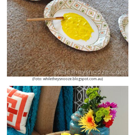
(Foto: whiletheysnooze.blogspot.com.au)