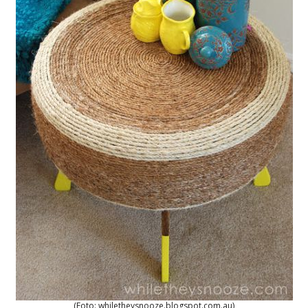
(Foto: whiletheysnooze.blogspot.com.au)