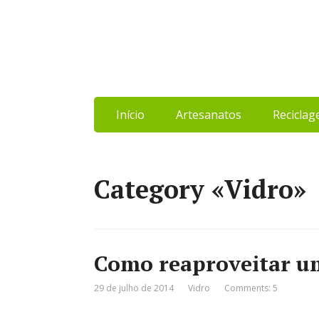
Início
Artesanatos
Recicla
Category «Vidro»
Como reaproveitar um
29 de julho de 2014
Vidro
Comments: 5