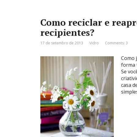
Como reciclar e reapr
recipientes?
17 de setembro de 2013
Vidro
Comments: 3
Como j
forma 
Se voc
criativ
casa d
simple