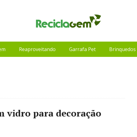
gem
Reaproveitando
Garrafa Pet
Brinquedos 
 vidro para decoração