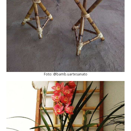
Foto: @bamb.uartesanato