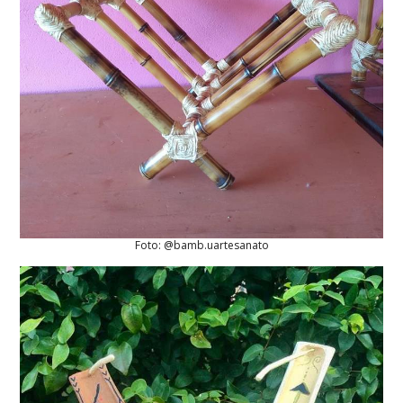
Foto: @bamb.uartesanato