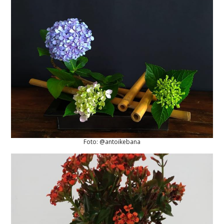
Foto: @antoikebana