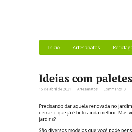
Início
Artesanatos
Recicla
Ideias com paletes
15 de abril de 2021
Artesanatos
Comments: 0
Precisando dar aquela renovada no jardim
deixar o que já é belo ainda melhor. Mas v
jardins?
São diversos modelos que você pode pensa