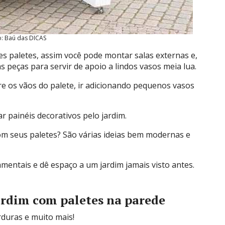
o: Baú das DICAS
s paletes, assim você pode montar salas externas e,
 peças para servir de apoio a lindos vasos meia lua.
re os vãos do palete, ir adicionando pequenos vasos
r painéis decorativos pelo jardim.
com seus paletes? São várias ideias bem modernas e
amentais e dê espaço a um jardim jamais visto antes.
jardim com paletes na parede
rduras e muito mais!