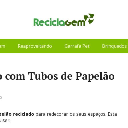
gem
Reaproveitando
Garrafa Pet
Brinquedos 
o com Tubos de Papelão
0
elão reciclado
para redecorar os seus espaços. Esta
iser.