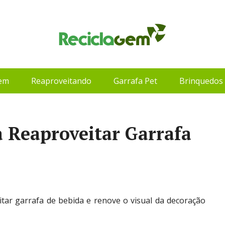
gem
Reaproveitando
Garrafa Pet
Brinquedos 
a Reaproveitar Garrafa
eitar garrafa de bebida e renove o visual da decoração