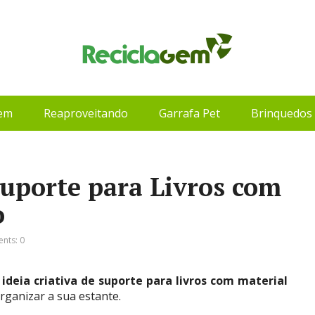
gem
Reaproveitando
Garrafa Pet
Brinquedos 
Suporte para Livros com
o
nts: 0
a
ideia criativa de suporte para livros com material
rganizar a sua estante.