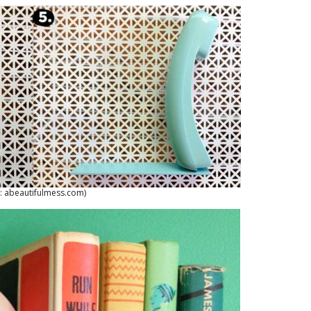
: abeautifulmess.com)