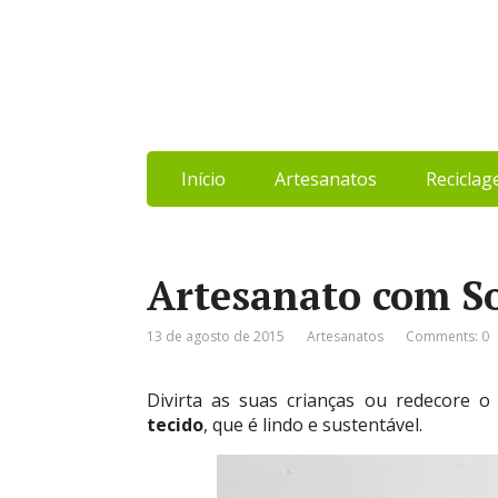
Início
Artesanatos
Recicla
Artesanato com So
13 de agosto de 2015
Artesanatos
Comments: 0
Divirta as suas crianças ou redecore 
tecido
, que é lindo e sustentável.