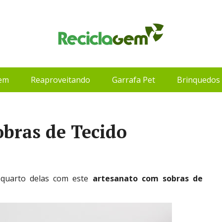
gem
Reaproveitando
Garrafa Pet
Brinquedos 
bras de Tecido
o quarto delas com este
artesanato com sobras de