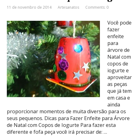
11 de novembro de 2014
Artesanatos
Comments: 0
Você pode
fazer
enfeite
para
árvore de
Natal com
copos de
iogurte e
aproveitar
as peças
que já tem
em casa e
ainda
proporcionar momentos de muita diversão para os
seus pequenos. Dicas para Fazer Enfeite para Árvore
de Natal com Copos de Iogurte Para fazer esta
diferente e fofa peça você irá precisar de: …