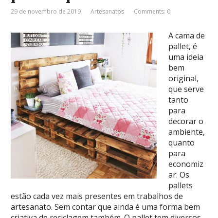
29 de novembro de 2019
Artesanatos
Comments: 0
A cama de
pallet, é
uma ideia
bem
original,
que serve
tanto
para
decorar o
ambiente,
quanto
para
economiz
ar. Os
pallets
estão cada vez mais presentes em trabalhos de
artesanato. Sem contar que ainda é uma forma bem
criativa de reciclagem também. O pallet tem diversos