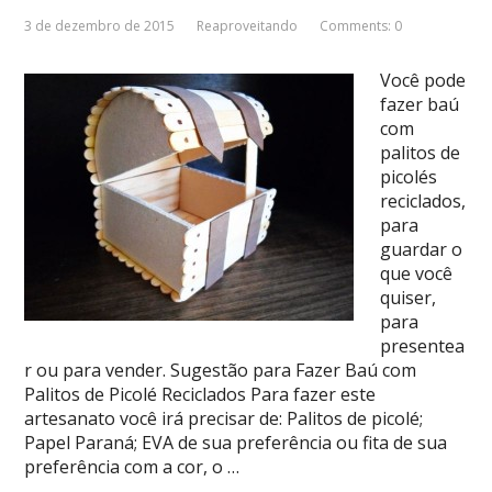
3 de dezembro de 2015
Reaproveitando
Comments: 0
Você pode
fazer baú
com
palitos de
picolés
reciclados,
para
guardar o
que você
quiser,
para
presentea
r ou para vender. Sugestão para Fazer Baú com
Palitos de Picolé Reciclados Para fazer este
artesanato você irá precisar de: Palitos de picolé;
Papel Paraná; EVA de sua preferência ou fita de sua
preferência com a cor, o …