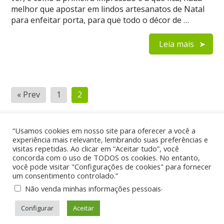
melhor que apostar em lindos artesanatos de Natal
para enfeitar porta, para que todo o décor de …
Leia mais
Navegação
« Prev
1
2
por
posts
“Usamos cookies em nosso site para oferecer a você a
experiência mais relevante, lembrando suas preferências e
visitas repetidas. Ao clicar em “Aceitar tudo”, você
Home
Quem Somos
Contato
concorda com o uso de TODOS os cookies. No entanto,
Política de Privacidade
você pode visitar "Configurações de cookies" para fornecer
um consentimento controlado.”
.
Não venda minhas informações pessoais
Reciclagem e Meio Ambiente
© 2026
Configurar
Aceitar
Theme by
WP Puzzle